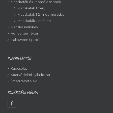
Macskafák és kaparó oszlopok
Macskafák 1 m-ig
Macskafák 1-2 m-es méretben
Macskafák 2 m felett
Macska kellékek
Hónap termékei
Halloween Special
INFORMÁCIÓK
Kapcsolat
Adatvédelmi nyilatkozat
Üzleti feltételek
KÖZÖSSÉGI MÉDIA