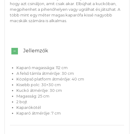
hogy azt csináljon, amit csak akar. Elbújhat a kuckóban,
megpihenhet a pihenőhelyen vagy ugrálhat és játszhat. A
több mint egy méter magas kaparófa kissé nagyobb
macskák számára is alkalmas.
Jellemzők
Kaparó magassága: 112 cm
A felső támla átmérője: 30 cm
Középső platform átmérője: 40 cm
Kisebb polc: 30×30 cm
Kuckó átmérője: 30 cm
Magasság: 25 cm
2 bojt
Kaparókötél
Kaparó átmérője: 7 cm