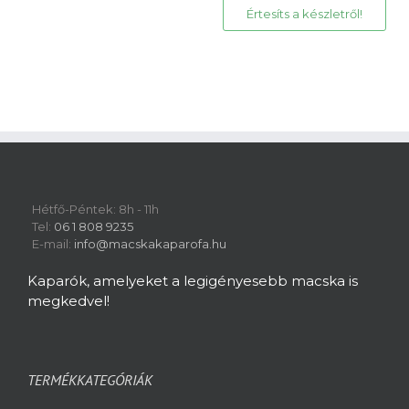
46
41
000 Ft.
400 Ft.
Hétfő-Péntek: 8h - 11h
Tel:
06 1 808 9235
E-mail:
info@macskakaparofa.hu
Kaparók, amelyeket a legigényesebb macska is
megkedvel!
TERMÉKKATEGÓRIÁK