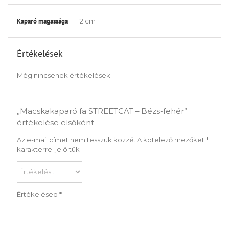
Kaparó magassága
112 cm
Értékelések
Még nincsenek értékelések.
„Macskakaparó fa STREETCAT – Bézs-fehér”
értékelése elsőként
Az e-mail címet nem tesszük közzé.
A kötelező mezőket
*
karakterrel jelöltük
Értékelésed
*