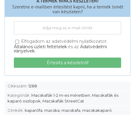
Szeretne e-mailben értesítést kapni, ha a termék ismét
van készleten?
Elfogadom az adatvédelmi nyilatkozatot
Általános üzleti feltételek
és az
Adatvédelmi
irányelvek
.
Cikkszám:
1288
Kategóriák:
Macskafák 1-2 m-es méretben
,
Macskafák és
kaparó oszlopok
,
Macskafák StreetCat
Címkék:
kaparófa
,
macska
,
macskafa
,
macskakaparó