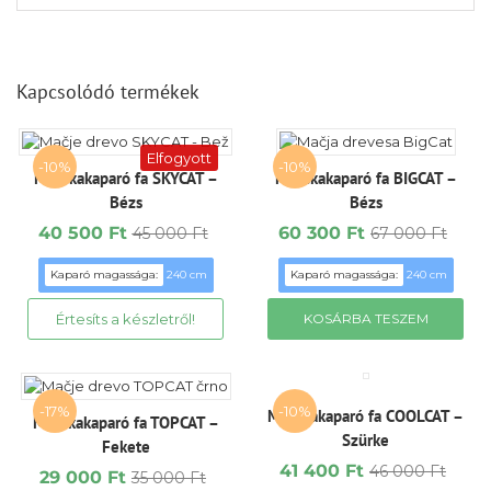
Kapcsolódó termékek
Elfogyott
-10%
-10%
Macskakaparó fa SKYCAT –
Macskakaparó fa BIGCAT –
Bézs
Bézs
40 500
Ft
60 300
Ft
45 000
Ft
67 000
Ft
Original
Current
Original
Current
price
price
price
price
Kaparó magassága:
240 cm
Kaparó magassága:
240 cm
was:
is:
was:
is:
45
40
67
60
KOSÁRBA TESZEM
000 Ft.
500 Ft.
000 Ft.
300 Ft.
-17%
-10%
Macskakaparó fa COOLCAT –
Macskakaparó fa TOPCAT –
Szürke
Fekete
41 400
Ft
46 000
Ft
29 000
Ft
35 000
Ft
Original
Current
Original
Current