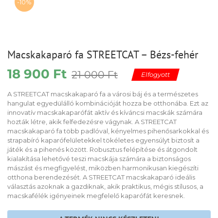
-10%
Macskakaparó fa STREETCAT – Bézs-fehér
18 900
Ft
Original
Current
21 000
Ft
Elfogyott
price
price
was:
is:
A STREETCAT macskakaparó fa a városi báj és a természetes
21
18
hangulat egyedülálló kombinációját hozza be otthonába. Ezt az
000 Ft.
900 Ft.
innovatív macskakaparófát aktív és kíváncsi macskák számára
hozták létre, akik felfedezésre vágynak. A STREETCAT
macskakaparó fa több padlóval, kényelmes pihenősarkokkal és
strapabíró kaparófelületekkel tökéletes egyensúlyt biztosít a
játék és a pihenés között. Robusztus felépítése és átgondolt
kialakítása lehetővé teszi macskája számára a biztonságos
mászást és megfigyelést, miközben harmonikusan kiegészíti
otthona berendezését. A STREETCAT macskakaparó ideális
választás azoknak a gazdiknak, akik praktikus, mégis stílusos, a
macskafélék igényeinek megfelelő kaparófát keresnek.