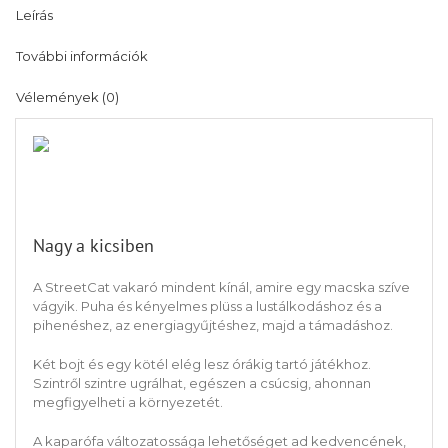
Leírás
További információk
Vélemények (0)
Nagy a kicsiben
A StreetCat vakaró mindent kínál, amire egy macska szíve
vágyik. Puha és kényelmes plüss a lustálkodáshoz és a
pihenéshez, az energiagyűjtéshez, majd a támadáshoz.
Két bojt és egy kötél elég lesz órákig tartó játékhoz.
Szintről szintre ugrálhat, egészen a csúcsig, ahonnan
megfigyelheti a környezetét.
A kaparófa változatossága lehetőséget ad kedvencének,