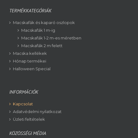
TERMÉKKATEGÓRIÁK
Macskafák és kaparó oszlopok
Macskafák 1 m-ig
Macskafák 1-2 m-es méretben
Macskafák 2 m felett
Macska kellékek
Hónap termékei
Halloween Special
INFORMÁCIÓK
Kapcsolat
Adatvédelmi nyilatkozat
Üzleti feltételek
KÖZÖSSÉGI MÉDIA