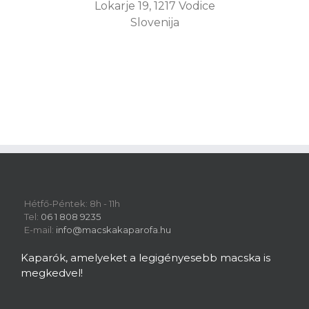
Lokarje 19, 1217 Vodice
Slovenija
Hétfő-Péntek: 8h - 11h
Tel:
06 1 808 9235
E-mail:
info@macskakaparofa.hu
Kaparók, amelyeket a legigényesebb macska is
megkedvel!