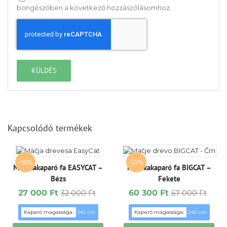
böngészőben a következő hozzászólásomhoz.
Kapcsolódó termékek
-16%
-10%
Macskakaparó fa EASYCAT –
Macskakaparó fa BIGCAT –
Bézs
Fekete
27 000
Ft
60 300
Ft
32 000
Ft
67 000
Ft
Original
Current
Original
Current
price
price
price
price
Kaparó magassága:
140 cm
Kaparó magassága:
240 cm
was:
is:
was:
is:
32
27
67
60