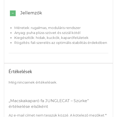
Jellemzők
Méretek: rugalmas, moduláris rendszer
Anyag: puha plüss szövet és szizál kötél
Kiegészítők: hidak, kuckók, kaparófelületek
Rögzítés: fali szerelés az optimális stabilitás érdekében
Értékelések
Még nincsenek értékelések.
„Macskakaparó fa JUNGLECAT – Szürke”
értékelése elsőként
Az e-mail címet nem tesszük közzé.
A kötelező mezőket
*