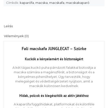
Címkék:
kaparófa
,
macska
,
macskafa
,
macskakaparó
Leírás
Vélemények (0)
Fali macskafa JUNGLECAT – Szürke
Kuckók a kényelemért és biztonságért
A két tágas kuckó puha párnázott falakkal biztosítja a
macska számára a magánszférát, a biztonságot és a
kényelmes pihenőhelyet. Úgy tervezték, hogy
melegséget és védettségérzetet nyújtson, amit a
macskák különösen kedvelnek.
Hidak, polcok és kiegészítők az aktív játékhoz
A kaparófa függőhidakat, platformokat és különféle