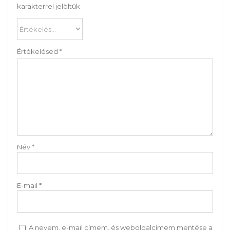
karakterrel jelöltük
Értékelésed
*
Név
*
E-mail
*
A nevem, e-mail címem, és weboldalcímem mentése a