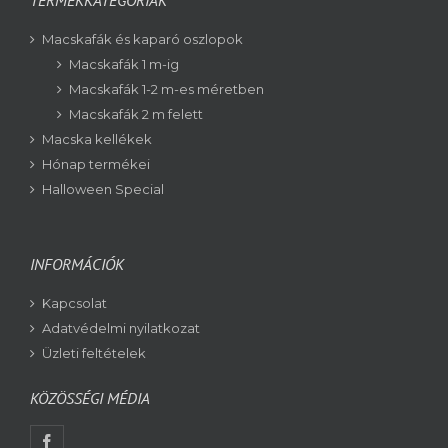
TERMÉKKATEGÓRIÁK
Macskafák és kaparó oszlopok
Macskafák 1 m-ig
Macskafák 1-2 m-es méretben
Macskafák 2 m felett
Macska kellékek
Hónap termékei
Halloween Special
INFORMÁCIÓK
Kapcsolat
Adatvédelmi nyilatkozat
Üzleti feltételek
KÖZÖSSÉGI MÉDIA