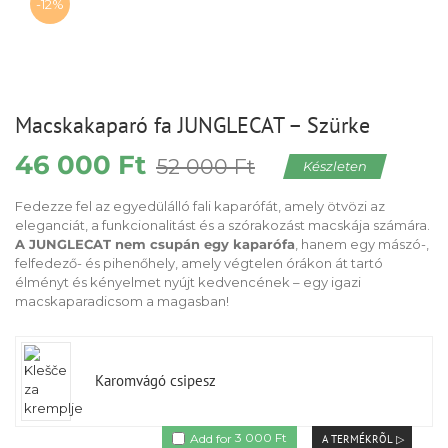
-12%
Macskakaparó fa JUNGLECAT – Szürke
46 000
Ft
Original
Current
52 000
Ft
Készleten
price
price
was:
is:
Fedezze fel az egyedülálló fali kaparófát, amely ötvözi az
52
46
eleganciát, a funkcionalitást és a szórakozást macskája számára.
000 Ft.
000 Ft.
A JUNGLECAT nem csupán egy kaparófa
, hanem egy mászó-,
felfedező- és pihenőhely, amely végtelen órákon át tartó
élményt és kényelmet nyújt kedvencének – egy igazi
macskaparadicsom a magasban!
Karomvágó csipesz
Original
Current
Add for
3 000
Ft