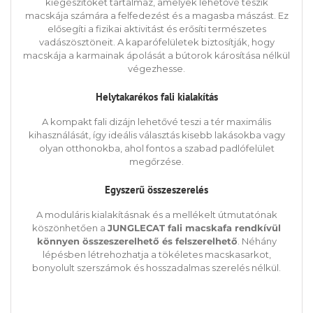
kiegészítőket tartalmaz, amelyek lehetővé teszik
macskája számára a felfedezést és a magasba mászást. Ez
elősegíti a fizikai aktivitást és erősíti természetes
vadászösztöneit. A kaparófelületek biztosítják, hogy
macskája a karmainak ápolását a bútorok károsítása nélkül
végezhesse.
Helytakarékos fali kialakítás
A kompakt fali dizájn lehetővé teszi a tér maximális
kihasználását, így ideális választás kisebb lakásokba vagy
olyan otthonokba, ahol fontos a szabad padlófelület
megőrzése.
Egyszerű összeszerelés
A moduláris kialakításnak és a mellékelt útmutatónak
köszönhetően a
JUNGLECAT fali macskafa rendkívül
könnyen összeszerelhető és felszerelhető
. Néhány
lépésben létrehozhatja a tökéletes macskasarkot,
bonyolult szerszámok és hosszadalmas szerelés nélkül.