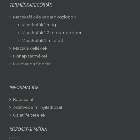
TERMÉKKATEGÓRIÁK
Macskafák és kaparó oszlopok
Macskafák 1 m-ig
Macskafák 1-2 m-es méretben
Macskafák 2 m felett
Macska kellékek
Hónap termékei
Halloween Special
INFORMÁCIÓK
Kapcsolat
Adatvédelmi nyilatkozat
Üzleti feltételek
KÖZÖSSÉGI MÉDIA