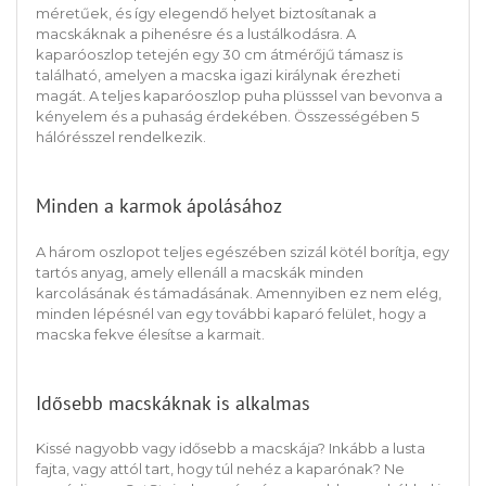
méretűek, és így elegendő helyet biztosítanak a
macskáknak a pihenésre és a lustálkodásra. A
kaparóoszlop tetején egy 30 cm átmérőjű támasz is
található, amelyen a macska igazi királynak érezheti
magát. A teljes kaparóoszlop puha plüsssel van bevonva a
kényelem és a puhaság érdekében. Összességében 5
hálórésszel rendelkezik.
Minden a karmok ápolásához
A három oszlopot teljes egészében szizál kötél borítja, egy
tartós anyag, amely ellenáll a macskák minden
karcolásának és támadásának. Amennyiben ez nem elég,
minden lépésnél van egy további kaparó felület, hogy a
macska fekve élesítse a karmait.
Idősebb macskáknak is alkalmas
Kissé nagyobb vagy idősebb a macskája? Inkább a lusta
fajta, vagy attól tart, hogy túl nehéz a kaparónak? Ne