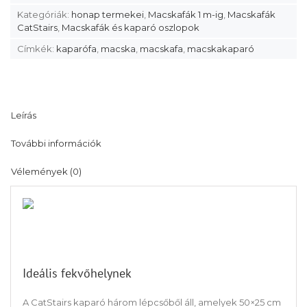
Kategóriák:
honap termekei
,
Macskafák 1 m-ig
,
Macskafák
CatStairs
,
Macskafák és kaparó oszlopok
Címkék:
kaparófa
,
macska
,
macskafa
,
macskakaparó
Leírás
További információk
Vélemények (0)
Ideális fekvőhelynek
A CatStairs kaparó három lépcsőből áll, amelyek 50×25 cm