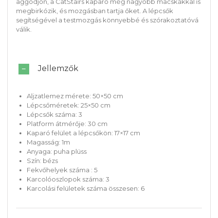
aggódjon, a CatStairs kaparó még nagyobb macskákkal is
megbirkózik, és mozgásban tartja őket. A lépcsők
segítségével a testmozgás könnyebbé és szórakoztatóvá
válik.
Jellemzők
Aljzatlemez mérete: 50×50 cm
Lépcsőméretek: 25×50 cm
Lépcsők száma: 3
Platform átmérője: 30 cm
Kaparó felület a lépcsőkön: 17×17 cm
Magasság: 1m
Anyaga: puha plüss
Szín: bézs
Fekvőhelyek száma : 5
Karcolóoszlopok száma: 3
Karcolási felületek száma összesen: 6