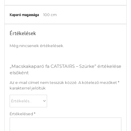
Kaparó magassága
100 cm
Értékelések
Még nincsenek értékelések.
„Macskakaparó fa CATSTAIRS – Szürke” értékelése
elsőként
Az e-mail címet nem tesszük közzé.
A kötelező mezőket
*
karakterrel jelöltük
Értékelésed
*