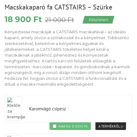
Macskakaparó fa CATSTAIRS – Szürke
18 900
Ft
Original
Current
21 000
Ft
Készleten
price
price
was:
is:
Kényeztesse macskáját a CATSTAIRS macskafával – az ideális
21
18
kaparó, amely ötvözi a szórakozást és a kényelmet. Többszintű
000 Ft.
900 Ft.
szerkezetével, beleértve a kényelmes ágyakat és
játékelemeket, a CATSTAIRS tökéletes helyet kínál a
macskáknak a játékhoz, pihenéshez és környezetük
megfigyeléséhez. A tartós karcoló felületek elősegítik a
természetes ~karcolást~ kaparást, és gondoskodnak a karmok
egészségéről, míg a vonzó dizájn minden otthont kiegészít.
Fedezze fel, hogyan ötvözi a CATSTAIRS a funkcionalitást és a
stílust a macska maximális elégedettségéért.
Karomvágó csipesz
Original
Current
Add for
3 000
Ft
price
price
was:
is:
5
3