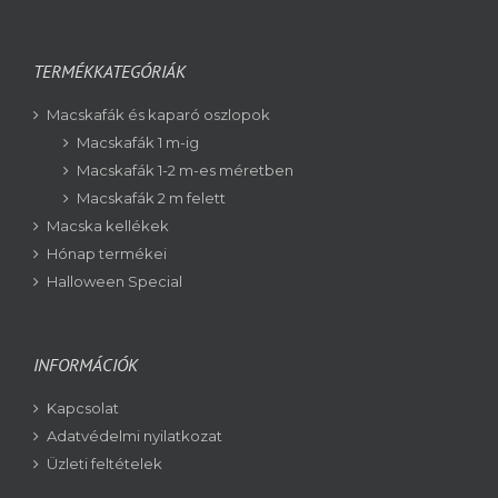
TERMÉKKATEGÓRIÁK
Macskafák és kaparó oszlopok
Macskafák 1 m-ig
Macskafák 1-2 m-es méretben
Macskafák 2 m felett
Macska kellékek
Hónap termékei
Halloween Special
INFORMÁCIÓK
Kapcsolat
Adatvédelmi nyilatkozat
Üzleti feltételek