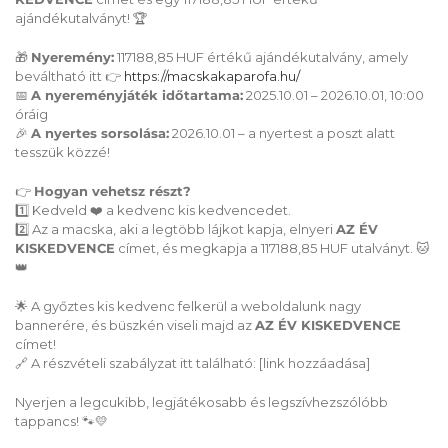
ajándékutalványt!
🏆
🎁
Nyeremény:
117188,85 HUF értékű ajándékutalvány, amely
beváltható itt
👉
https://macskakaparofa.hu/
📅
A nyereményjáték időtartama:
2025.10.01 – 2026.10.01, 10:00
óráig
🎉
A nyertes sorsolása:
2026.10.01 – a nyertest a poszt alatt
tesszük közzé!
👉
Hogyan vehetsz részt?
1️
Kedveld
❤️
a kedvenc kis kedvencedet.
2
Az a macska, aki a legtöbb lájkot kapja, elnyeri
AZ ÉV
KISKEDVENCE
címet, és megkapja a 117188,85 HUF utalványt.
🐱
👑
🌟
A győztes kis kedvenc felkerül a weboldalunk nagy
bannerére, és büszkén viseli majd az
AZ ÉV KISKEDVENCE
címet!
🔗
A részvételi szabályzat itt található: [link hozzáadása]
Nyerjen a legcukibb, legjátékosabb és legszívhezszólóbb
tappancs!
🐾💛