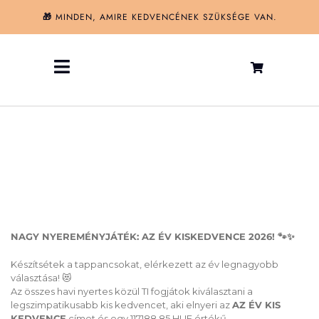
Kihagyás
🎁
MINDEN, AMIRE KEDVENCÉNEK SZÜKSÉGE VAN.
Toggle
Navigation
Macskafák és kaparó oszlopok
Macska kellékek
Hónap termékei
NAGY NYEREMÉNYJÁTÉK: AZ ÉV KISKEDVENCE 2026!
🐾✨
Készítsétek a tappancsokat, elérkezett az év legnagyobb
választása!
😻
Az összes havi nyertes közül TI fogjátok kiválasztani a
legszimpatikusabb kis kedvencet, aki elnyeri az
AZ ÉV KIS
KEDVENCE
címet és egy 117188,85 HUF értékű