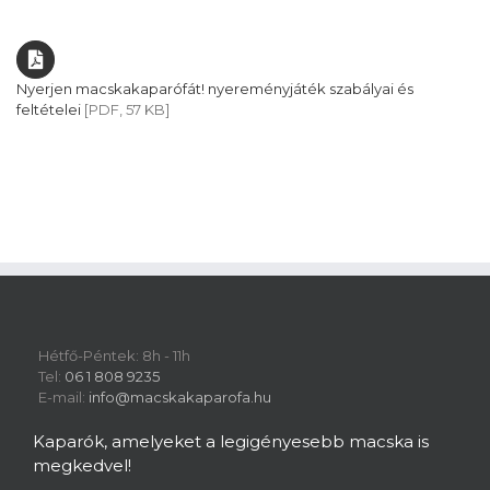
Nyerjen macskakaparófát! nyereményjáték szabályai és
feltételei
[PDF, 57 KB]
Hétfő-Péntek: 8h - 11h
Tel:
06 1 808 9235
E-mail:
info@macskakaparofa.hu
Kaparók, amelyeket a legigényesebb macska is
megkedvel!