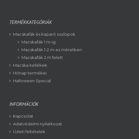
TERMÉKKATEGÓRIÁK
Macskafák és kaparó oszlopok
Macskafák 1 m-ig
Macskafák 1-2 m-es méretben
Macskafák 2 m felett
Macska kellékek
Hónap termékei
Halloween Special
INFORMÁCIÓK
Kapcsolat
Adatvédelmi nyilatkozat
Üzleti feltételek