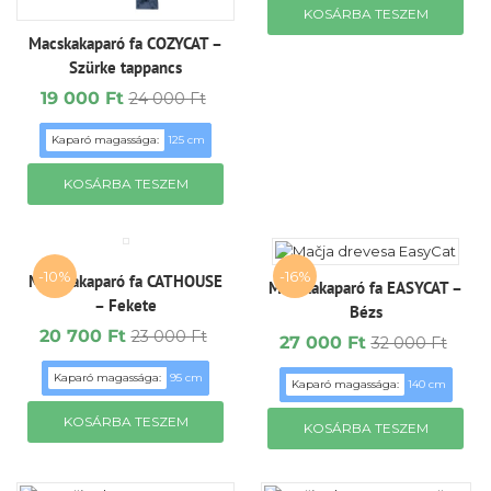
KOSÁRBA TESZEM
000 Ft.
700 Ft.
Macskakaparó fa COZYCAT –
Szürke tappancs
19 000
Ft
24 000
Ft
Original
Current
price
price
Kaparó magassága:
125 cm
was:
is:
24
19
KOSÁRBA TESZEM
000 Ft.
000 Ft.
-10%
-16%
Macskakaparó fa CATHOUSE
Macskakaparó fa EASYCAT –
– Fekete
Bézs
20 700
Ft
23 000
Ft
27 000
Ft
32 000
Ft
Original
Current
Original
Current
price
price
price
price
Kaparó magassága:
95 cm
Kaparó magassága:
140 cm
was:
is:
was:
is:
23
20
32
27
KOSÁRBA TESZEM
000 Ft.
700 Ft.
KOSÁRBA TESZEM
000 Ft.
000 Ft.