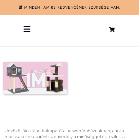
Kihagyás
🎁
MINDEN, AMIRE KEDVENCÉNEK SZÜKSÉGE VAN.
Toggle
Navigation
Macskafák és kaparó oszlopok
Macska kellékek
Hónap termékei
Üdvözöljük a Macskakaparófa.hu webáruházunkban, ahol a
macskakellékek iránti szenvedély a minőséggel és a stílussal