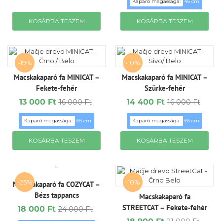
Kaparó magassága:
45 cm
was:
is:
was:
is:
7
6
12
10
KOSÁRBA TESZEM
KOSÁRBA TESZEM
000 Ft.
300 Ft.
000 Ft.
800 Ft.
-19%
-10%
Macskakaparó fa MINICAT –
Macskakaparó fa MINICAT –
Fekete-fehér
Szürke-fehér
13 000
Ft
14 400
Ft
16 000
Ft
16 000
Ft
Original
Current
Original
Current
price
price
price
price
Kaparó magassága:
65 cm
Kaparó magassága:
65 cm
was:
is:
was:
is:
16
13
16
14
KOSÁRBA TESZEM
KOSÁRBA TESZEM
000 Ft.
000 Ft.
000 Ft.
400 Ft.
-25%
-10%
Macskakaparó fa COZYCAT –
Bézs tappancs
Macskakaparó fa
STREETCAT – Fekete-fehér
18 000
Ft
24 000
Ft
Original
Current