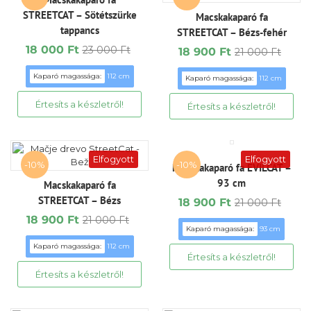
STREETCAT – Sötétszürke
Macskakaparó fa
tappancs
STREETCAT – Bézs-fehér
18 000
Ft
23 000
Ft
18 900
Ft
21 000
Ft
Original
Current
Original
Current
price
price
price
price
Kaparó magassága:
112 cm
Kaparó magassága:
112 cm
was:
is:
was:
is:
23
18
21
18
000 Ft.
000 Ft.
000 Ft.
900 Ft.
Elfogyott
Elfogyott
-10%
-10%
Macskakaparó fa EVILCAT –
93 cm
Macskakaparó fa
STREETCAT – Bézs
18 900
Ft
21 000
Ft
Original
Current
18 900
Ft
21 000
Ft
price
price
Original
Current
Kaparó magassága:
93 cm
was:
is:
price
price
Kaparó magassága:
112 cm
21
18
was:
is:
000 Ft.
900 Ft.
21
18
000 Ft.
900 Ft.