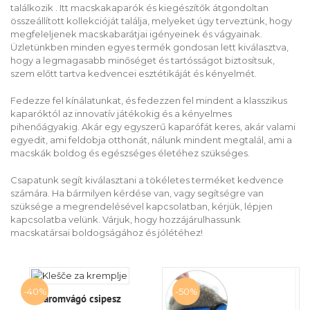
találkozik . Itt macskakaparók és kiegészítők átgondoltan
összeállított kollekcióját találja, melyeket úgy terveztünk, hogy
megfeleljenek macskabarátjai igényeinek és vágyainak.
Üzletünkben minden egyes termék gondosan lett kiválasztva,
hogy a legmagasabb minőséget és tartósságot biztosítsuk,
szem előtt tartva kedvencei esztétikáját és kényelmét.
Fedezze fel kínálatunkat, és fedezzen fel mindent a klasszikus
kaparóktól az innovatív játékokig és a kényelmes
pihenőágyakig. Akár egy egyszerű kaparófát keres, akár valami
egyedit, ami feldobja otthonát, nálunk mindent megtalál, ami a
macskák boldog és egészséges életéhez szükséges.
Csapatunk segít kiválasztani a tökéletes terméket kedvence
számára. Ha bármilyen kérdése van, vagy segítségre van
szüksége a megrendelésével kapcsolatban, kérjük, lépjen
kapcsolatba velünk. Várjuk, hogy hozzájárulhassunk
macskatársai boldogságához és jólétéhez!
-40%
-50%
Karomvágó csipesz