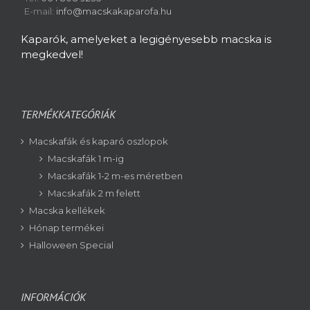
E-mail:
info@macskakaparofa.hu
Kaparók, amelyeket a legigényesebb macska is
megkedvel!
TERMÉKKATEGÓRIÁK
Macskafák és kaparó oszlopok
Macskafák 1 m-ig
Macskafák 1-2 m-es méretben
Macskafák 2 m felett
Macska kellékek
Hónap termékei
Halloween Special
INFORMÁCIÓK